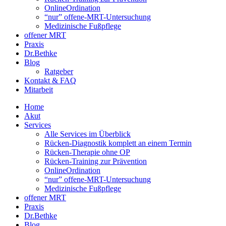
OnlineOrdination
“nur” offene-MRT-Untersuchung
Medizinische Fußpflege
offener MRT
Praxis
Dr.Bethke
Blog
Ratgeber
Kontakt & FAQ
Mitarbeit
Home
Akut
Services
Alle Services im Überblick
Rücken-Diagnostik komplett an einem Termin
Rücken-Therapie ohne OP
Rücken-Training zur Prävention
OnlineOrdination
“nur” offene-MRT-Untersuchung
Medizinische Fußpflege
offener MRT
Praxis
Dr.Bethke
Blog