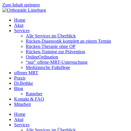
Zum Inhalt springen
Home
Akut
Services
Alle Services im Überblick
Rücken-Diagnostik komplett an einem Termin
Rücken-Therapie ohne OP
Rücken-Training zur Prävention
OnlineOrdination
“nur” offene-MRT-Untersuchung
Medizinische Fußpflege
offener MRT
Praxis
Dr.Bethke
Blog
Ratgeber
Kontakt & FAQ
Mitarbeit
Home
Akut
Services
Alle Services im Überblick