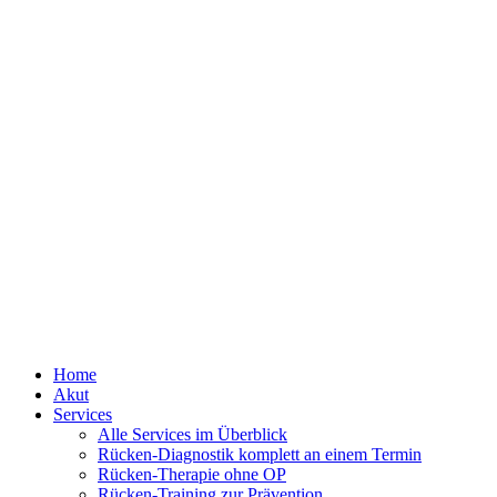
Home
Akut
Services
Alle Services im Überblick
Rücken-Diagnostik komplett an einem Termin
Rücken-Therapie ohne OP
Rücken-Training zur Prävention