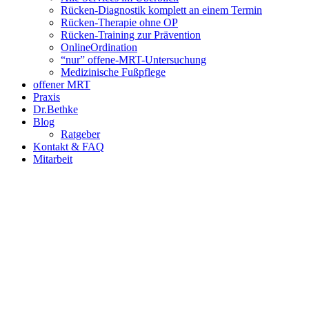
Rücken-Diagnostik komplett an einem Termin
Rücken-Therapie ohne OP
Rücken-Training zur Prävention
OnlineOrdination
“nur” offene-MRT-Untersuchung
Medizinische Fußpflege
offener MRT
Praxis
Dr.Bethke
Blog
Ratgeber
Kontakt & FAQ
Mitarbeit