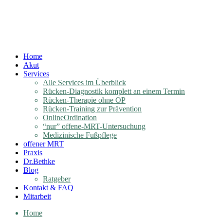
Home
Akut
Services
Alle Services im Überblick
Rücken-Diagnostik komplett an einem Termin
Rücken-Therapie ohne OP
Rücken-Training zur Prävention
OnlineOrdination
“nur” offene-MRT-Untersuchung
Medizinische Fußpflege
offener MRT
Praxis
Dr.Bethke
Blog
Ratgeber
Kontakt & FAQ
Mitarbeit
Home