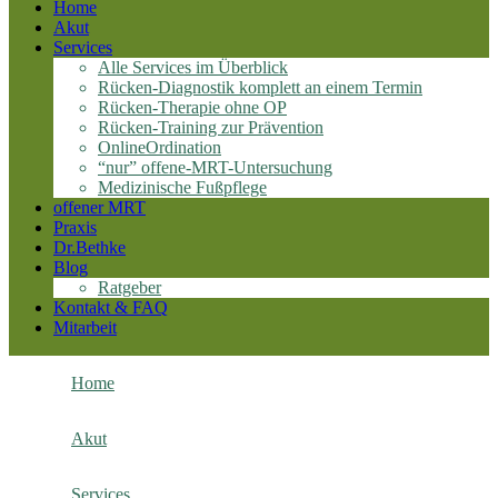
Home
Akut
Services
Alle Services im Überblick
Rücken-Diagnostik komplett an einem Termin
Rücken-Therapie ohne OP
Rücken-Training zur Prävention
OnlineOrdination
“nur” offene-MRT-Untersuchung
Medizinische Fußpflege
offener MRT
Praxis
Dr.Bethke
Blog
Ratgeber
Kontakt & FAQ
Mitarbeit
Home
Akut
Services