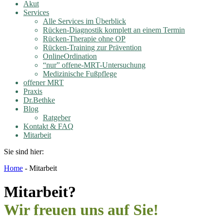
Akut
Services
Alle Services im Überblick
Rücken-Diagnostik komplett an einem Termin
Rücken-Therapie ohne OP
Rücken-Training zur Prävention
OnlineOrdination
“nur” offene-MRT-Untersuchung
Medizinische Fußpflege
offener MRT
Praxis
Dr.Bethke
Blog
Ratgeber
Kontakt & FAQ
Mitarbeit
Sie sind hier:
Home
-
Mitarbeit
Mitarbeit?
Wir freuen uns auf Sie!