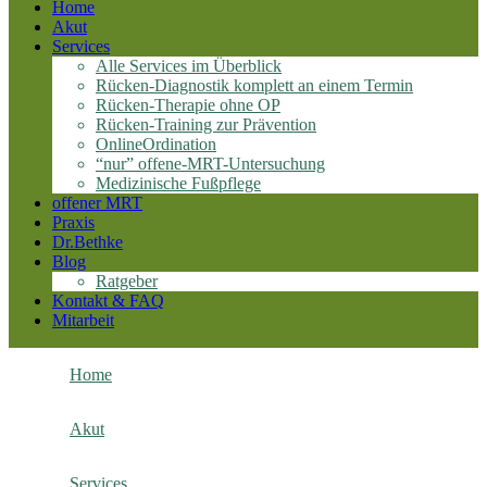
Home
Akut
Services
Alle Services im Überblick
Rücken-Diagnostik komplett an einem Termin
Rücken-Therapie ohne OP
Rücken-Training zur Prävention
OnlineOrdination
“nur” offene-MRT-Untersuchung
Medizinische Fußpflege
offener MRT
Praxis
Dr.Bethke
Blog
Ratgeber
Kontakt & FAQ
Mitarbeit
Home
Akut
Services