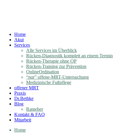
Home
Akut
Services
Alle Services im Überblick
Rücken-Diagnostik komplett an einem Termin
Rücken-Therapie ohne OP
Rücken-Training zur Prävention
OnlineOrdination
“nur” offene-MRT-Untersuchung
Medizinische Fußpflege
offener MRT
Praxis
Dr.Bethke
Blog
Ratgeber
Kontakt & FAQ
Mitarbeit
Home