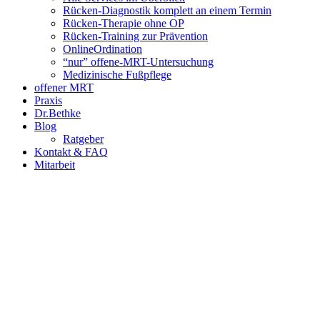
Rücken-Diagnostik komplett an einem Termin
Rücken-Therapie ohne OP
Rücken-Training zur Prävention
OnlineOrdination
“nur” offene-MRT-Untersuchung
Medizinische Fußpflege
offener MRT
Praxis
Dr.Bethke
Blog
Ratgeber
Kontakt & FAQ
Mitarbeit