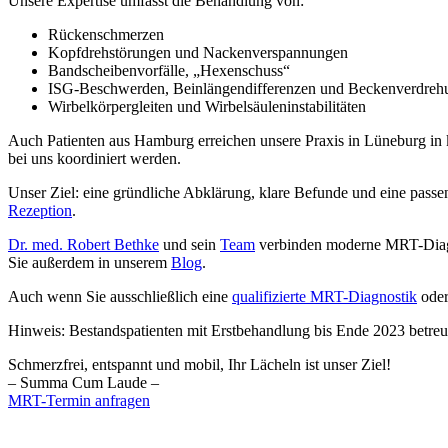
Unsere Expertise umfasst die Behandlung von:
Rückenschmerzen
Kopfdrehstörungen und Nackenverspannungen
Bandscheibenvorfälle, „Hexenschuss“
ISG-Beschwerden, Beinlängendifferenzen und Beckenverdreh
Wirbelkörpergleiten und Wirbelsäuleninstabilitäten
Auch Patienten aus Hamburg erreichen unsere Praxis in Lüneburg in
bei uns koordiniert werden.
Unser Ziel: eine gründliche Abklärung, klare Befunde und eine pas
Rezeption
.
Dr. med. Robert Bethke
und sein
Team
verbinden moderne MRT-Diagn
Sie außerdem in unserem
Blog
.
Auch wenn Sie ausschließlich eine
qualifizierte MRT-Diagnostik
oder
Hinweis: Bestandspatienten mit Erstbehandlung bis Ende 2023 betre
Schmerzfrei, entspannt und mobil, Ihr Lächeln ist unser Ziel!
– Summa Cum Laude –
MRT-Termin anfragen