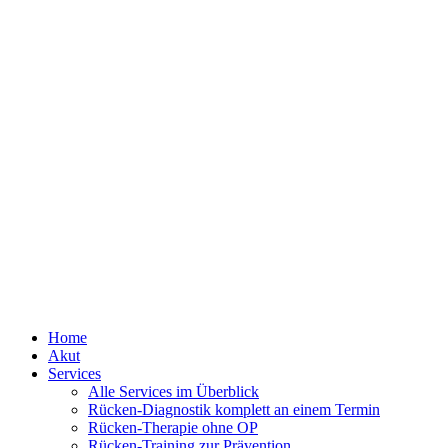
Home
Akut
Services
Alle Services im Überblick
Rücken-Diagnostik komplett an einem Termin
Rücken-Therapie ohne OP
Rücken-Training zur Prävention