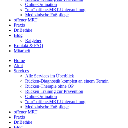
OnlineOrdination
“nur” offene-MRT-Untersuchung
Medizinische Fußpflege
offener MRT
Praxis
Dr.Bethke
Blog
Ratgeber
Kontakt & FAQ
Mitarbeit
Home
Akut
Services
Alle Services im Überblick
Rücken-Diagnostik komplett an einem Termin
Rücken-Therapie ohne OP
Rücken-Training zur Prävention
OnlineOrdination
“nur” offene-MRT-Untersuchung
Medizinische Fußpflege
offener MRT
Praxis
Dr.Bethke
Blog