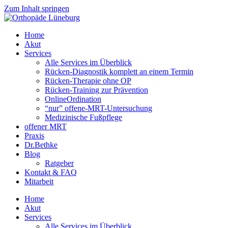
Zum Inhalt springen
Home
Akut
Services
Alle Services im Überblick
Rücken-Diagnostik komplett an einem Termin
Rücken-Therapie ohne OP
Rücken-Training zur Prävention
OnlineOrdination
“nur” offene-MRT-Untersuchung
Medizinische Fußpflege
offener MRT
Praxis
Dr.Bethke
Blog
Ratgeber
Kontakt & FAQ
Mitarbeit
Home
Akut
Services
Alle Services im Überblick