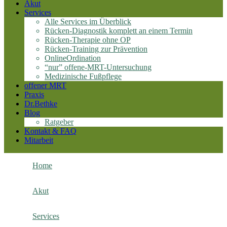
Akut
Services
Alle Services im Überblick
Rücken-Diagnostik komplett an einem Termin
Rücken-Therapie ohne OP
Rücken-Training zur Prävention
OnlineOrdination
“nur” offene-MRT-Untersuchung
Medizinische Fußpflege
offener MRT
Praxis
Dr.Bethke
Blog
Ratgeber
Kontakt & FAQ
Mitarbeit
Home
Akut
Services