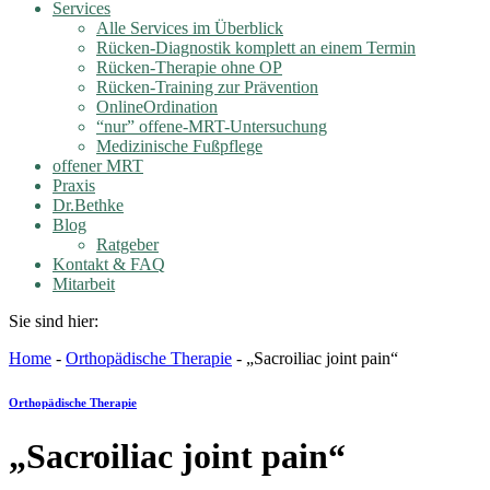
Services
Alle Services im Überblick
Rücken-Diagnostik komplett an einem Termin
Rücken-Therapie ohne OP
Rücken-Training zur Prävention
OnlineOrdination
“nur” offene-MRT-Untersuchung
Medizinische Fußpflege
offener MRT
Praxis
Dr.Bethke
Blog
Ratgeber
Kontakt & FAQ
Mitarbeit
Sie sind hier:
Home
-
Orthopädische Therapie
-
„Sacroiliac joint pain“
Orthopädische Therapie
„Sacroiliac joint pain“