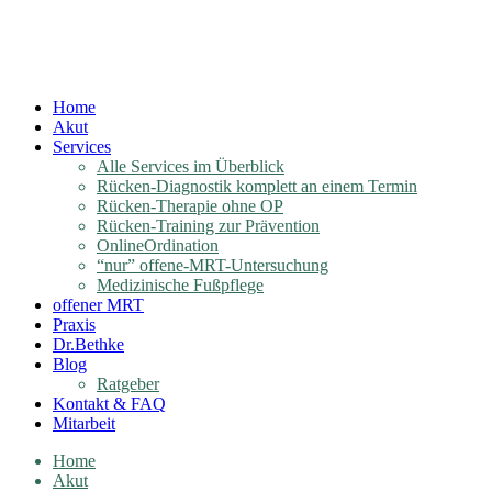
Home
Akut
Services
Alle Services im Überblick
Rücken-Diagnostik komplett an einem Termin
Rücken-Therapie ohne OP
Rücken-Training zur Prävention
OnlineOrdination
“nur” offene-MRT-Untersuchung
Medizinische Fußpflege
offener MRT
Praxis
Dr.Bethke
Blog
Ratgeber
Kontakt & FAQ
Mitarbeit
Home
Akut