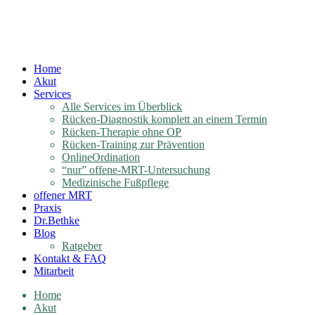
Home
Akut
Services
Alle Services im Überblick
Rücken-Diagnostik komplett an einem Termin
Rücken-Therapie ohne OP
Rücken-Training zur Prävention
OnlineOrdination
“nur” offene-MRT-Untersuchung
Medizinische Fußpflege
offener MRT
Praxis
Dr.Bethke
Blog
Ratgeber
Kontakt & FAQ
Mitarbeit
Home
Akut