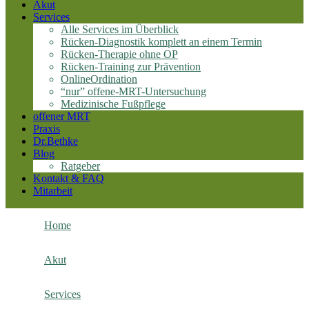
Akut
Services
Alle Services im Überblick
Rücken-Diagnostik komplett an einem Termin
Rücken-Therapie ohne OP
Rücken-Training zur Prävention
OnlineOrdination
“nur” offene-MRT-Untersuchung
Medizinische Fußpflege
offener MRT
Praxis
Dr.Bethke
Blog
Ratgeber
Kontakt & FAQ
Mitarbeit
Home
Akut
Services