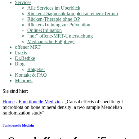
Services
Alle Services im Überblick
Rücken-Diagnostik komplett an einem Termin
Rücken-Therapie ohne OP
Rücken-Training zur Prävention
OnlineOrdination
“nur” offene-MRT-Untersuchung
Medizinische Fußpflege
offener MRT
Praxis
Dr.Bethke
Blog
Ratgeber
Kontakt & FAQ
Mitarbeit
Sie sind hier:
Home
-
Funktionelle Medizin
-
„Causal effects of specific gut
microbiota on bone mineral density: a two-sample Mendelian
randomization study“
Funktionelle Medizin